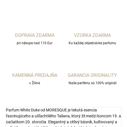
OPÝTAŤ SA
STRÁŽIŤ
DOPRAVA ZDARMA
VZORKA ZDARMA
pri nákupe nad 110 Eur
Ku každej objednávke parfumu
KAMENNÁ PREDAJŇA
GARANCIA ORIGINALITY
v Žiline
Naše parfémy sú 100% originál
Parfum White Duke od MORESQUE je tekutá esencia
fascinujúceho a ušľachtilého Taliana, ktorý žil medzi koncom 19. a
začiatkom 20. storočia. Elegantný a citlivý básnik, kultivovaný a