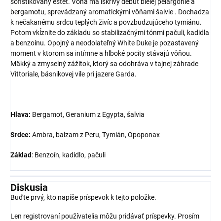
sofistikovaný estét. Vôňa má iskrivý debut bielej pelargónie a
bergamotu, sprevádzaný aromatickými vôňami šalvie . Dochadza
k nečakanému srdcu teplých živíc a povzbudzujúceho tymiánu.
Potom vkĺznite do základu so stabilizačnými tónmi pačuli, kadidla
a benzoínu. Opojný a neodolateľný White Duke je pozastavený
moment v ktorom sa intímne a hlboké pocity stávajú vôňou.
Mäkký a zmyselný zážitok, ktorý sa odohráva v tajnej záhrade
Vittoriale, básnikovej vile pri jazere Garda.
Hlava:
Bergamot, Geranium z Egypta, šalvia
Srdce:
Ambra, balzam z Peru, Tymián, Opoponax
Základ
: Benzoín, kadidlo, pačuli
Diskusia
Buďte prvý, kto napíše príspevok k tejto položke.
Len registrovaní používatelia môžu pridávať príspevky. Prosím