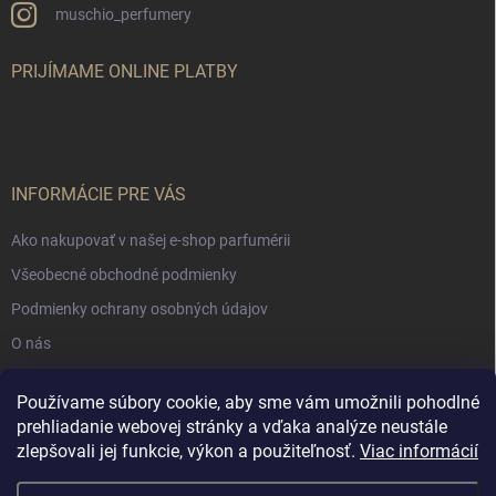
muschio_perfumery
PRIJÍMAME ONLINE PLATBY
INFORMÁCIE PRE VÁS
Ako nakupovať v našej e-shop parfumérii
Všeobecné obchodné podmienky
Podmienky ochrany osobných údajov
O nás
Používame súbory cookie, aby sme vám umožnili pohodlné
NÁKUPNÝ KOŠÍK
prehliadanie webovej stránky a vďaka analýze neustále
zlepšovali jej funkcie, výkon a použiteľnosť.
Viac informácií
0
ks /
€0