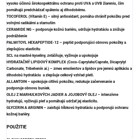
vysoko účinnú širokospektrálnu ochranu proti UVA a UVB žiareniu, čím
pomáhajú predchádzať spáleniu aj dlhodobému.
TOCOFEROL (Vitamín E) – silný antioxidant, pomáha chrániť pokožku pred
voľnými radikálmi a starnutím
CERAMIDE NG – podporuje kožnú bariéru, udržuje hydratáciu a znižuje
podráždenie
PALMITOYL HEXAPEPTIDE-12 – peptid podporujúci obnovu pokožky a
zlepšujúcu elasticitu
SCL na mastné kyseliny, zvláčňuje, vyživuje a upokojuje
HYDRATAČNÝ LIPIDOVÝ KOMPLEX (Coco-Caprylate/Caprate, Dicaprylyl
Carbonate, Tribehenín ai.) – zmes emolientov a lipidov pre jemnú aplikáciu a
dlhodobú hydratáciu
a zlepšuje celkový vzhľad pleti.
ALLANTOIN – upokojuje citlivú pokožku, redukuje začervenanie a
podporuje obnovu buniek.
OLEJ Z MARHUĽKOVÝCH JADIER A JOJOBOVÝ OLEJ – intenzívne
hydratujú, vyživujú pleť a pomáhajú udržať jej elasticitu.
GLYCERIN A ARGININ – zaisťujú hĺbkovú hydratáciu a podporujú ochranu
kožnej bariéry.
POUŽITIE