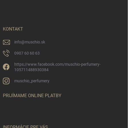
á
p
ä
t
i
KONTAKT
e
info
@
muschio.sk
0907 60 60 63
https://www.facebook.com/muschio-perfumery-
105711488930384
muschio_perfumery
PRIJÍMAME ONLINE PLATBY
INFORMÁCIE PRE VÁS