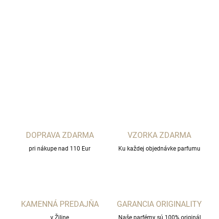
Limitovaná zimná sada SPF starostlivosti na tvár - rozjasňujúci
krém
Glowy Screen SPF 50 +
a praktický tuhý
Shield-Me SPF 50
+ Stick
DETAILNÉ INFORMÁCIE
OPÝTAŤ SA
STRÁŽIŤ
DOPRAVA ZDARMA
VZORKA ZDARMA
pri nákupe nad 110 Eur
Ku každej objednávke parfumu
KAMENNÁ PREDAJŇA
GARANCIA ORIGINALITY
v Žiline
Naše parfémy sú 100% originál