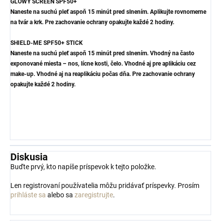
GLOWY SCREEN SPF50+
Naneste na suchú pleť aspoň 15 minút pred slnením. Aplikujte rovnomerne
na tvár a krk. Pre zachovanie ochrany opakujte každé 2 hodiny.
SHIELD-ME SPF50+ STICK
Naneste na suchú pleť aspoň 15 minút pred slnením. Vhodný na často
exponované miesta – nos, lícne kosti, čelo. Vhodné aj pre aplikáciu cez
make-up. Vhodné aj na reaplikáciu počas dňa. Pre zachovanie ochrany
opakujte každé 2 hodiny.
Diskusia
Buďte prvý, kto napíše príspevok k tejto položke.
Len registrovaní používatelia môžu pridávať príspevky. Prosím
prihláste sa
alebo sa
zaregistrujte
.