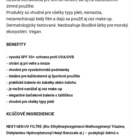
zimné použitie.
Produkty sú vhodné pre všetky typy pleti, nemastia,
nezanechávajú biely film a dajú sa použiť aj cez make-up.
Dermatologicky testované. Neobsahuje škodlivé látky pre morský
ekosystém. Vegan.
BENEFITY
- vysoká SPF 50+ ochrana proti UVA/UVB
- chráni aj pri vetre a mraze
- vhodné pre vysokohorské podmienky
- ideálne pre každodenné aj športové použitie
- praktické balenie do kabelky alebo batohu
- je možné nanášať aj cez make-up
- elegantné darčekové balenie s taštičkou
- vhodné pre všetky typy pleti
KĽÚČOVÉ INGREDIENCIE
NEXT-GEN UV FILTRE (Bis-Ethylhexyloxyphenol Methoxyphenyl Triazine,
Dietylamino Hydroxybenzoyl Hexyl Benzoate ai.) – poskytujú šetrnú a