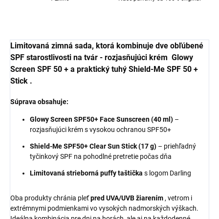
Limitovaná zimná sada, ktorá kombinuje dve obľúbené
SPF starostlivosti na tvár - rozjasňujúci krém
Glowy
Screen SPF 50 +
a praktický tuhý
Shield-Me SPF 50 +
Stick
.
Súprava obsahuje:
Glowy Screen SPF50+ Face Sunscreen (40 ml)
–
rozjasňujúci krém s vysokou ochranou SPF50+
Shield-Me SPF50+ Clear Sun Stick (17 g)
– priehľadný
tyčinkový SPF na pohodlné pretretie počas dňa
Limitovaná strieborná puffy taštička
s logom Darling
Oba produkty chránia pleť
pred UVA/UVB žiarením
, vetrom i
extrémnymi podmienkami vo vysokých nadmorských výškach.
Ideálna kombinácia pre dni na horách, ale aj na každodenné