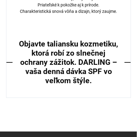
Priateľské k pokožke aj k prírode.
Charakteristická snová vôňa a dizajn, ktorý zaujme.
Objavte taliansku kozmetiku,
ktorá robí zo slnečnej
ochrany zážitok. DARLING –
vaša denná dávka SPF vo
veľkom štýle.
Z