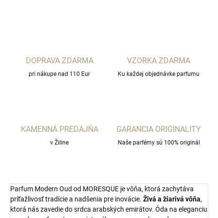
OPÝTAŤ SA
STRÁŽIŤ
DOPRAVA ZDARMA
VZORKA ZDARMA
pri nákupe nad 110 Eur
Ku každej objednávke parfumu
KAMENNÁ PREDAJŇA
GARANCIA ORIGINALITY
v Žiline
Naše parfémy sú 100% originál
Parfum Modern Oud od MORESQUE je vôňa, ktorá zachytáva
príťažlivosť tradície a nadšenia pre inovácie.
Živá a žiarivá vôňa
,
ktorá nás zavedie do srdca arabských emirátov. Óda na eleganciu