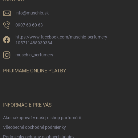
e
info
@
muschio.sk
0907 60 60 63
https://www.facebook.com/muschio-perfumery-
105711488930384
muschio_perfumery
PRIJÍMAME ONLINE PLATBY
INFORMÁCIE PRE VÁS
Ako nakupovať v našej e-shop parfumérii
Všeobecné obchodné podmienky
Podmienky ochrany osobných údajov