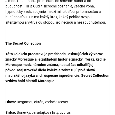
a modernosť mesta premietaného smerom nahor a do
budúcnosti. Tu je Oud, tisícročné poznanie, vzácna vôňa,
hypnotický zvuk, spojenie medzi minulosťou, prítomnosťou a
budúcnosťou. Sníma každý krok, každý pohľad svojou
intenzívnou a vytrvalou stopou, jedinečnou a nezabudnuteľnou.
The Secret Collection
Táto kolekcia predstavuje predchodcu existujúcich výtvorov
značky Moresque a je základom histórie značky. Teraz, keď je
Moresque medzinárodne známa, nastal čas odhaliť jej
pôvod. Majstrovské diela kolekcie zobrazujú prvé slová
maurského jazyka a ich úspešné ingrediencie. Secret Collection
vzdáva hold histórii Moresque.
Hlava:
Bergamot, citrón, vodné akcenty
Srdce:
Borievky, paradajkové listy, cyprus