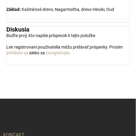
Základ:
Kašmírové drevo, Nagarmotha, drevo Hinoki, Oud
Diskusia
Buďte prvý, kto napíše príspevok k tejto položke.
Len registrovaní používatelia môžu pridávať príspevky. Prosím
prihláste sa
alebo sa
zaregistrujte
.
Z
á
p
ä
t
i
KONTAKT