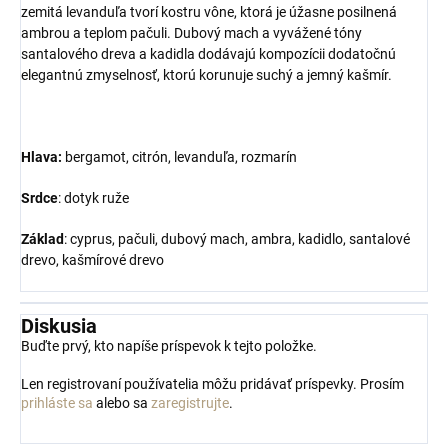
zemitá levanduľa tvorí kostru vône, ktorá je úžasne posilnená
ambrou a teplom pačuli. Dubový mach a vyvážené tóny
santalového dreva a kadidla dodávajú kompozícii dodatočnú
elegantnú zmyselnosť, ktorú korunuje suchý a jemný kašmír.
Hlava:
bergamot, citrón, levanduľa, rozmarín
Srdce
: dotyk ruže
Základ
: cyprus, pačuli, dubový mach, ambra, kadidlo, santalové
drevo, kašmírové drevo
Diskusia
Buďte prvý, kto napíše príspevok k tejto položke.
Len registrovaní používatelia môžu pridávať príspevky. Prosím
prihláste sa
alebo sa
zaregistrujte
.