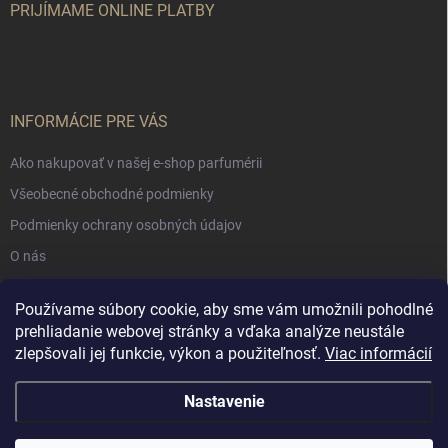
PRIJÍMAME ONLINE PLATBY
INFORMÁCIE PRE VÁS
Ako nakupovať v našej e-shop parfumérii
Všeobecné obchodné podmienky
Podmienky ochrany osobných údajov
O nás
Používame súbory cookie, aby sme vám umožnili pohodlné
NÁKUPNÝ KOŠÍK
prehliadanie webovej stránky a vďaka analýze neustále
zlepšovali jej funkcie, výkon a použiteľnosť.
Viac informácií
0
ks /
€0
Nastavenie