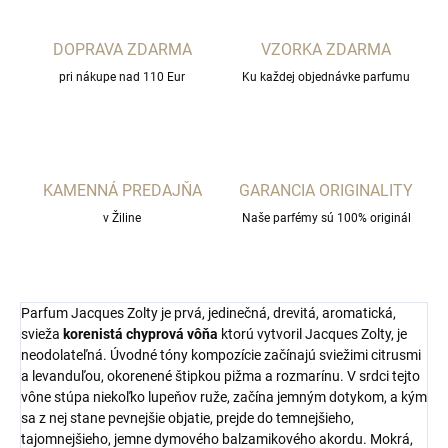
DOPRAVA ZDARMA
VZORKA ZDARMA
pri nákupe nad 110 Eur
Ku každej objednávke parfumu
KAMENNÁ PREDAJŇA
GARANCIA ORIGINALITY
v Žiline
Naše parfémy sú 100% originál
Parfum Jacques Zolty je prvá, jedinečná, drevitá, aromatická,
svieža
korenistá chyprová vôňa
ktorú vytvoril Jacques Zolty, je
neodolateľná.
Úvodné tóny kompozície začínajú sviežimi citrusmi
a levanduľou, okorenené štipkou pižma a rozmarínu.
V srdci tejto
vône stúpa niekoľko lupeňov ruže, začína jemným dotykom, a kým
sa z nej stane pevnejšie objatie, prejde do temnejšieho,
tajomnejšieho, jemne dymového balzamikového akordu.
Mokrá,